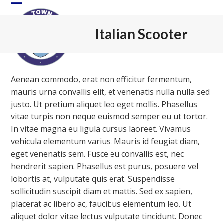
Skip
Open
Close
to
content
mobile
mobile
Italian Scooter
menu
menu
Aenean commodo, erat non efficitur fermentum,
mauris urna convallis elit, et venenatis nulla nulla sed
justo. Ut pretium aliquet leo eget mollis. Phasellus
vitae turpis non neque euismod semper eu ut tortor.
In vitae magna eu ligula cursus laoreet. Vivamus
vehicula elementum varius. Mauris id feugiat diam,
eget venenatis sem. Fusce eu convallis est, nec
hendrerit sapien. Phasellus est purus, posuere vel
lobortis at, vulputate quis erat. Suspendisse
sollicitudin suscipit diam et mattis. Sed ex sapien,
placerat ac libero ac, faucibus elementum leo. Ut
aliquet dolor vitae lectus vulputate tincidunt. Donec