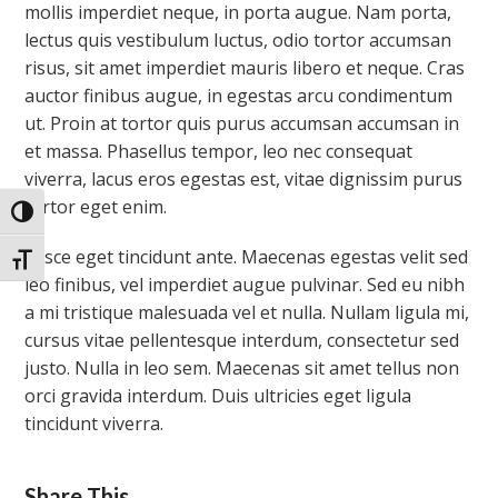
mollis imperdiet neque, in porta augue. Nam porta,
lectus quis vestibulum luctus, odio tortor accumsan
risus, sit amet imperdiet mauris libero et neque. Cras
auctor finibus augue, in egestas arcu condimentum
ut. Proin at tortor quis purus accumsan accumsan in
et massa. Phasellus tempor, leo nec consequat
viverra, lacus eros egestas est, vitae dignissim purus
tortor eget enim.
Toggle High Contrast
Fusce eget tincidunt ante. Maecenas egestas velit sed
Toggle Font size
leo finibus, vel imperdiet augue pulvinar. Sed eu nibh
a mi tristique malesuada vel et nulla. Nullam ligula mi,
cursus vitae pellentesque interdum, consectetur sed
justo. Nulla in leo sem. Maecenas sit amet tellus non
orci gravida interdum. Duis ultricies eget ligula
tincidunt viverra.
Share This